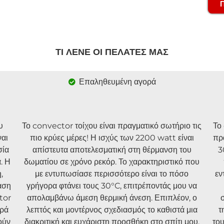
ΤΙ ΛΕΝΕ ΟΙ ΠΕΛΑΤΕΣ ΜΑΣ
Επαληθευμένη αγορά
υ
Το convector τοίχου είναι πραγματικό σωτήριο τις
Το
ναι
πιο κρύες μέρες! Η ισχύς των 2200 watt είναι
πρ
σία
απίστευτα αποτελεσματική στη θέρμανση του
3
. Η
δωματίου σε χρόνο ρεκόρ. Το χαρακτηριστικό που
,
με εντυπωσίασε περισσότερο είναι το πόσο
εν
ταση
γρήγορα φτάνει τους 30°C, επιτρέποντάς μου να
tor
απολαμβάνω άμεση θερμική άνεση. Επιπλέον, ο
ορά
λεπτός και μοντέρνος σχεδιασμός το καθιστά μια
τ
ούν
διακριτική και ευχάριστη προσθήκη στο σπίτι μου.
του