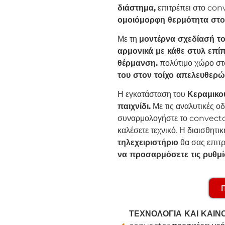
διάστημα,
επιτρέπει στο con
ομοιόμορφη θερμότητα στο
Με τη
μοντέρνα σχεδίασή το
αρμονικά με κάθε στυλ επί
θέρμανση.
πολύτιμο χώρο στο
του στον τοίχο απελευθερώ
Η εγκατάσταση του
Κεραμικού
παιχνίδι.
Με τις αναλυτικές ο
συναρμολογήστε το convector 
καλέσετε τεχνικό. Η διαισθητι
τηλεχειριστήριο
θα σας επιτ
να προσαρμόσετε τις ρυθμίσ
ΤΕΧΝΟΛΟΓΙΑ ΚΑΙ ΚΑΙΝ