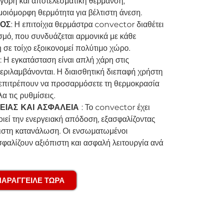
ορη και αποτελεσματική θέρμανση,
μοιόμορφη θερμότητα για βέλτιστη άνεση.
ΜΟΣ
: Η επιτοίχια θερμάστρα convector διαθέτει
σμό, που συνδυάζεται αρμονικά με κάθε
σε τοίχο εξοικονομεί πολύτιμο χώρο.
: Η εγκατάσταση είναι απλή χάρη στις
εριλαμβάνονται. Η διαισθητική διεπαφή χρήστη
ς επιτρέπουν να προσαρμόσετε τη θερμοκρασία
α τις ρυθμίσεις.
ΕΙΑΣ ΚΑΙ ΑΣΦΑΛΕΙΑ
: Το convector έχει
οιεί την ενεργειακή απόδοση, εξασφαλίζοντας
χιστη κατανάλωση. Οι ενσωματωμένοι
φαλίζουν αξιόπιστη και ασφαλή λειτουργία ανά
ΠΑΡΑΓΓΕΙΛΕ ΤΩΡΑ