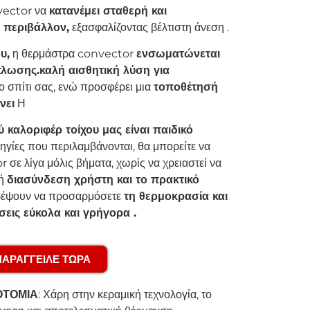
vector να
κατανέμει σταθερή και
 περιβάλλον,
εξασφαλίζοντας βέλτιστη άνεση .
υ,
η θερμάστρα convector
ενσωματώνεται
πλωσης.
καλή αισθητική λύση για
 σπίτι σας, ενώ προσφέρει μια
τοποθέτησή
νει
Η
 καλοριφέρ τοίχου μας είναι παιδικό
δηγίες που περιλαμβάνονται, θα μπορείτε να
σε λίγα μόλις βήματα, χωρίς να χρειαστεί να
κή
διασύνδεση χρήστη και το πρακτικό
ρέψουν να προσαρμόσετε
τη θερμοκρασία και
εις εύκολα και γρήγορα .
ΠΑΡΑΓΓΕΙΛΕ ΤΩΡΑ
ΟΤΟΜΙΑ
: Χάρη στην κεραμική τεχνολογία, το