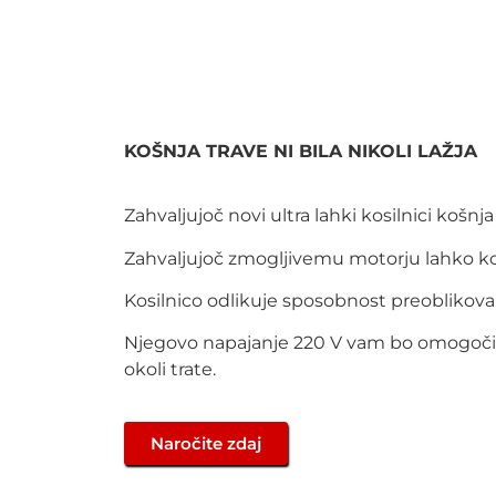
KOŠNJA TRAVE NI BILA NIKOLI LAŽJA
Zahvaljujoč novi ultra lahki kosilnici košnja 
Zahvaljujoč zmogljivemu motorju lahko kos
Kosilnico odlikuje sposobnost preoblikovanj
Njegovo napajanje 220 V vam bo omogočilo r
okoli trate.
Naročite zdaj