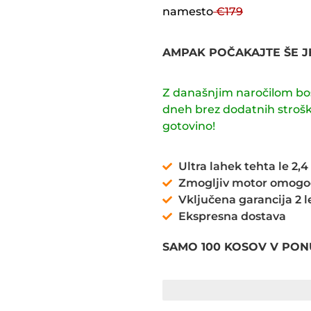
namesto
€179
AMPAK POČAKAJTE ŠE J
Z današnjim naročilom bost
dneh brez dodatnih strošk
gotovino!
Ultra lahek tehta le 2,4
Zmogljiv motor omogoč
Vključena garancija 2 l
Ekspresna dostava
SAMO 100 KOSOV V PON
7 RIME DI PEZZI