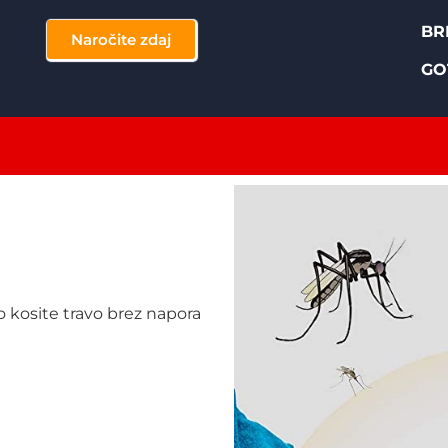
BR
Naročite zdaj
GO
o kosite travo brez napora