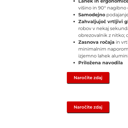
Lahek in ergonomič
višino in 90° nagibno
Samodejno
podajanje
Zahvaljujoč vrtljivi 
robov v nekaj sekund
obrezovalnik z nitko; 
Zasnova ročaja
in vr
minimalnim naporom d
izjemno lahek alumini
Priložena navodila
Naročite zdaj
Naročite zdaj