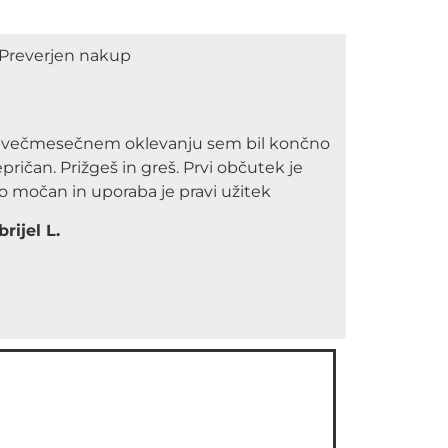
Preverjen nakup
 večmesečnem oklevanju sem bil končno
pričan. Prižgeš in greš. Prvi občutek je
o močan in uporaba je pravi užitek
rijel L.