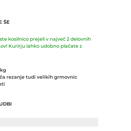
E ŠE
e kosilnico prejeli v največ 2 delovnih
ov! Kurirju lahko udobno plačate z
 kg
a rezanje tudi velikih grmovnic
eti
UDBI