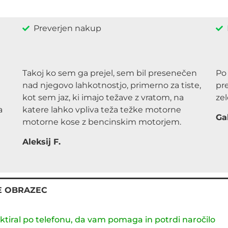
Preverjen nakup
Takoj ko sem ga prejel, sem bil presenečen
Po
nad njegovo lahkotnostjo, primerno za tiste,
pre
kot sem jaz, ki imajo težave z vratom, na
zel
a
katere lahko vpliva teža težke motorne
Gab
motorne kose z bencinskim motorjem.
Aleksij F.
E OBRAZEC
ktiral po telefonu, da vam pomaga in potrdi naročilo