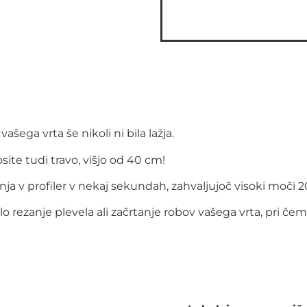
vašega vrta še nikoli ni bila lažja.
ite tudi travo, višjo od 40 cm!
a v profiler v nekaj sekundah, zahvaljujoč visoki moči 20 
ezanje plevela ali začrtanje robov vašega vrta, pri čeme