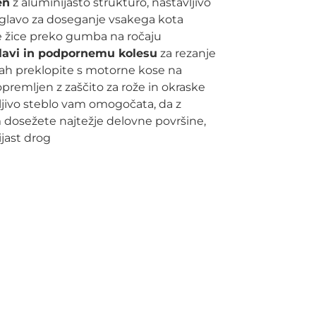
en
z aluminijasto strukturo, nastavljivo
 glavo za doseganje vsakega kota
 žice preko gumba na ročaju
glavi in ​​podpornemu kolesu
za rezanje
ah preklopite s motorne kose na
opremljen z zaščito za rože in okraske
tljivo steblo vam omogočata, da z
osežete najtežje delovne površine,
jast drog