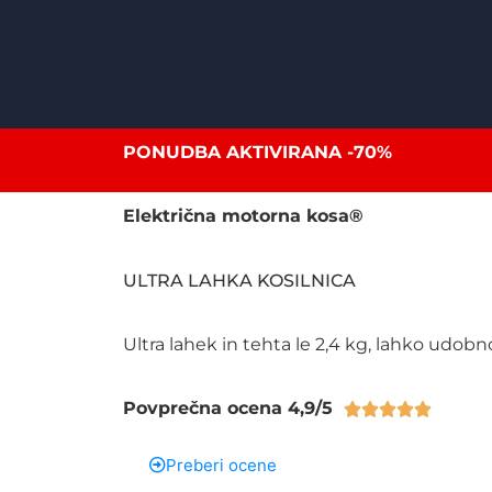
PONUDBA AKTIVIRANA -70%
Električna motorna kosa®
ULTRA LAHKA KOSILNICA
Ultra lahek in tehta le 2,4 kg, lahko udobn
Povprečna ocena 4,9/5





Preberi ocene