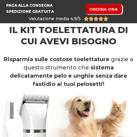
PAGA ALLA CONSEGNA
ORDINA ORA
SPEDIZIONE GRATUITA
Valutazione media 4,9/5





IL KIT TOELETTATURA DI
CUI AVEVI BISOGNO
Risparmia sulle costose toelettature
grazie a
questo strumento che
sistema
delicatamente pelo e unghie
senza dare
fastidio ai tuoi pelosetti!